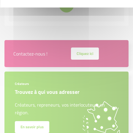
Contactez-nous !
Cliquez ici
Créateurs
Trouvez à qui vous adresser
Créateurs, repreneurs, vos interlocuteurs en
région.
En savoir plus