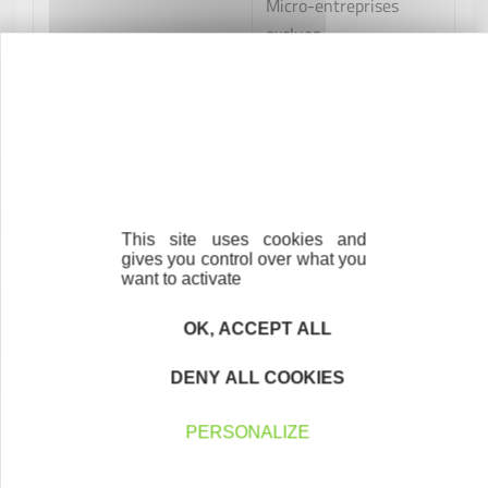
Micro-entreprises
exclues
Chaque cas étant particulier, il conviendra de contacter
la Collectivité Territoriale pour vérifier son éligibilité.
This site uses cookies and
gives you control over what you
←
Nos outils de financement
want to activate
OK, ACCEPT ALL
À TÉLÉCHARGER
DENY ALL COOKIES
Mémento prêt d'honneur Saint-Pierre
et Miquelon
PERSONALIZE