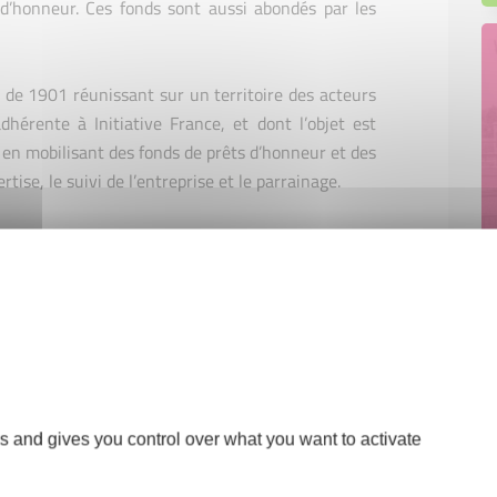
 d’honneur. Ces fonds sont aussi abondés par les
oi de 1901 réunissant sur un territoire des acteurs
dhérente à Initiative France, et dont l’objet est
e en mobilisant des fonds de prêts d’honneur et des
tise, le suivi de l’entreprise et le parrainage.
rsonne, sans intérêt ni garantie personnelle, que
honneur à rembourser sur une période de 3 à 5 ans.
de projet de constituer ou d’augmenter ses fonds
ancaire complémentaire.
sément l’appui technique qu’un créateur obtient du
sage en comité d’agrément, pendant la durée du
s and gives you control over what you want to activate