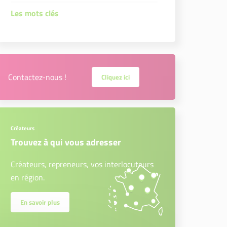
Les mots clés
Contactez-nous !
Cliquez ici
Créateurs
Trouvez à qui vous adresser
Créateurs, repreneurs, vos interlocuteurs
en région.
En savoir plus