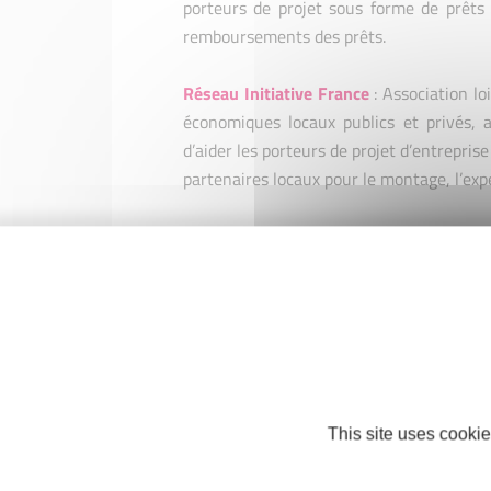
porteurs de projet sous forme de prêts
remboursements des prêts.
Réseau Initiative France
: Association l
économiques locaux publics et privés, a
d’aider les porteurs de projet d’entrepris
partenaires locaux pour le montage, l’exper
Prêt d’honneur Initiative
: prêt à la pe
l'entrepreneur Initiative s’engage sur l’
Un prêt d’honneur permet à un porteur 
propres et d’accéder à un financement b
Suivi post-création
: désigne plus préci
réseau Initiative France après son pas
remboursement du prêt.
This site uses cookie