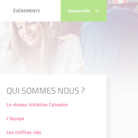
ÉVÉNEMENTS
ÉVÉNEMENTS
Espace Info
Espace Info
ts Initiative Calvados
ats Initiative Calvados
ats Initiative Calvados
éats Initiative Calvados
QUI SOMMES NOUS ?
Le réseau Initiative Calvados
L'équipe
Les chiffres clés