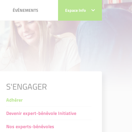
ÉVÉNEMENTS
ÉVÉNEMENTS
Espace Info
Espace Info
ts Initiative Calvados
ats Initiative Calvados
ats Initiative Calvados
éats Initiative Calvados
S'ENGAGER
Adhérer
Devenir expert-bénévole Initiative
Nos experts-bénévoles