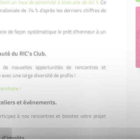
hent un taux de pérennité à trois ans de 92 %.
Ce
nationale de 74 % d'après les derniers chiffres de
ocie de façon systématique le prêt d’honneur à un
té du RIC's Club.
z de nouvelles opportunités de rencontres et
vec une large diversité de profils !
rritoire !
teliers et événements.
articipez à nos rencontres et boostez votre projet
 d’impôts.