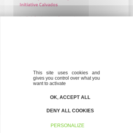
Initiative Calvados
La Soirée des Lauréats en images
Nos partenaires
Contactez-nous !
Cliquez ici
This site uses cookies and
gives you control over what you
want to activate
OK, ACCEPT ALL
Créateurs
Trouvez à qui vous adresser
DENY ALL COOKIES
Créateurs, repreneurs, vos interlocuteurs en
PERSONALIZE
région.