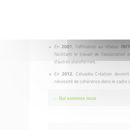
Calvados répond à un besoin identifié
favoriser la création et la reprise d'ent
Construit sous les statuts d'une
assoc
été de créer une structure indépenda
organismes existants (institutionnels, c
En
2001
, l'affiliation au réseau
INI
facilitant le travail de l'associatio
d'autres plateformes.
En
2012
, Calvados Création devien
nécessité de cohérence dans le cadre 
←
Qui sommes nous