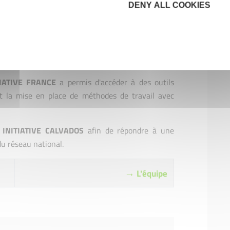
DENY ALL COOKIES
 par les partenaires économiques du département :
reprise.
iation loi 1901
, la volonté des acteurs a toujours
nte juridiquement et financièrement de tous les
onsulaires...)
TIATIVE FRANCE
a permis d'accéder à des outils
n et la mise en place de méthodes de travail avec
t
INITIATIVE CALVADOS
afin de répondre à une
du réseau national.
→
L'équipe