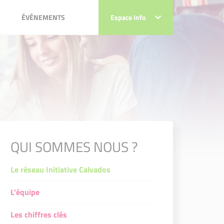
ÉVÉNEMENTS
ÉVÉNEMENTS
Espace Info
Espace Info
ts Initiative Calvados
ats Initiative Calvados
ats Initiative Calvados
éats Initiative Calvados
QUI SOMMES NOUS ?
Le réseau Initiative Calvados
L'équipe
Les chiffres clés