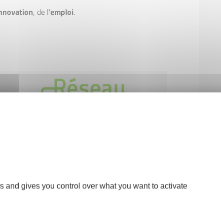
nnovation
, de l'
emploi
.
e de Calvados Création à Initiative Calvados
s and gives you control over what you want to activate
nom de
CALVADOS CRÉATION
, le réseau Initiative