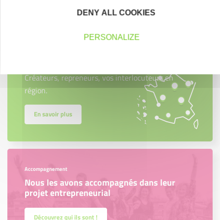
DENY ALL COOKIES
PERSONALIZE
Créateurs
Trouvez à qui vous adresser
Créateurs, repreneurs, vos interlocuteurs en
région.
En savoir plus
Accompagnement
Nous les avons accompagnés dans leur
projet entrepreneurial
Découvrez qui ils sont !