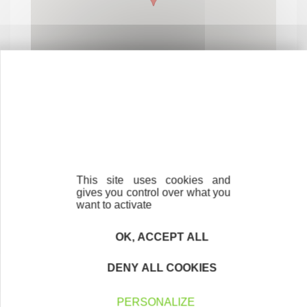
This site uses cookies and
Contactez-nous !
Cliquez ici
gives you control over what you
want to activate
OK, ACCEPT ALL
Créateurs
DENY ALL COOKIES
Trouvez à qui vous adresser
Créateurs, repreneurs, vos interlocuteurs en
PERSONALIZE