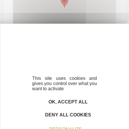
This site uses cookies and
Contactez-nous !
Cliquez ici
gives you control over what you
want to activate
OK, ACCEPT ALL
Créateurs
DENY ALL COOKIES
Trouvez à qui vous adresser