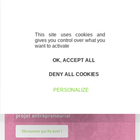
Créateurs
Trouvez à qui vous adresser
This site uses cookies and
gives you control over what you
Créateurs, repreneurs, vos interlocuteurs en
want to activate
région.
OK, ACCEPT ALL
En savoir plus
DENY ALL COOKIES
PERSONALIZE
Accompagnement
Nous les avons accompagnés dans leur
projet entrepreneurial
Découvrez qui ils sont !