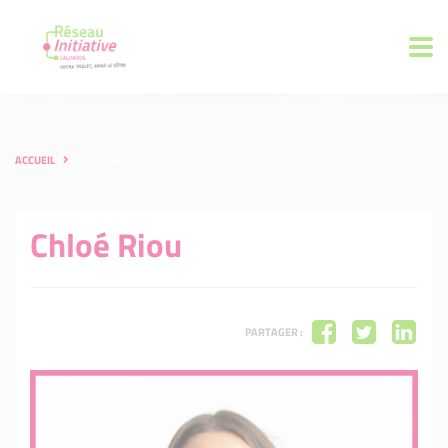
ACCUEIL
CHLOÉ RIOU
Chloé Riou
PARTAGER :